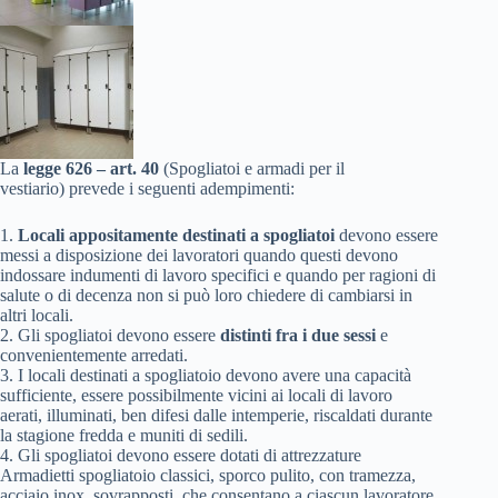
La
legge 626 – art. 40
(Spogliatoi e armadi per il
vestiario) prevede i seguenti adempimenti:
1.
Locali appositamente destinati a spogliatoi
devono essere
messi a disposizione dei lavoratori quando questi devono
indossare indumenti di lavoro specifici e quando per ragioni di
salute o di decenza non si può loro chiedere di cambiarsi in
altri locali.
2. Gli spogliatoi devono essere
distinti fra i due sessi
e
convenientemente arredati.
3. I locali destinati a spogliatoio devono avere una capacità
sufficiente, essere possibilmente vicini ai locali di lavoro
aerati, illuminati, ben difesi dalle intemperie, riscaldati durante
la stagione fredda e muniti di sedili.
4. Gli spogliatoi devono essere dotati di attrezzature
Armadietti spogliatoio classici, sporco pulito, con tramezza,
acciaio inox, sovrapposti, che consentano a ciascun lavoratore