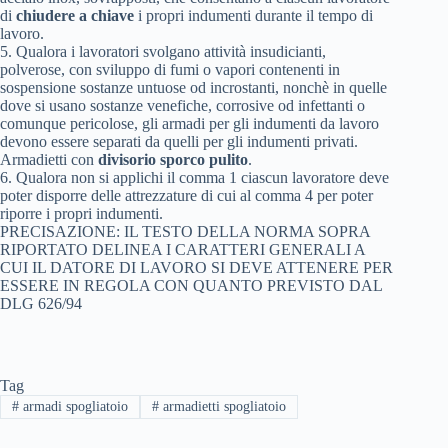
di
chiudere a chiave
i propri indumenti durante il tempo di
lavoro.
5. Qualora i lavoratori svolgano attività insudicianti,
polverose, con sviluppo di fumi o vapori contenenti in
sospensione sostanze untuose od incrostanti, nonchè in quelle
dove si usano sostanze venefiche, corrosive od infettanti o
comunque pericolose, gli armadi per gli indumenti da lavoro
devono essere separati da quelli per gli indumenti privati.
Armadietti con
divisorio sporco pulito
.
6. Qualora non si applichi il comma 1 ciascun lavoratore deve
poter disporre delle attrezzature di cui al comma 4 per poter
riporre i propri indumenti.
PRECISAZIONE: IL TESTO DELLA NORMA SOPRA
RIPORTATO DELINEA I CARATTERI GENERALI A
CUI IL DATORE DI LAVORO SI DEVE ATTENERE PER
ESSERE IN REGOLA CON QUANTO PREVISTO DAL
DLG 626/94
Tag
#
armadi spogliatoio
#
armadietti spogliatoio