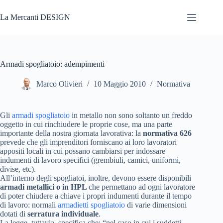
Salta
al
La Mercanti DESIGN
contenuto
Armadi spogliatoio: adempimenti
Marco Olivieri
10 Maggio 2010
Normativa
Gli
armadi spogliatoio
in metallo non sono soltanto un freddo
oggetto in cui rinchiudere le proprie cose, ma una parte
importante della nostra giornata lavorativa: la
normativa 626
prevede che gli imprenditori forniscano ai loro lavoratori
appositi locali in cui possano cambiarsi per indossare
indumenti di lavoro specifici (grembiuli, camici, uniformi,
divise, etc).
All’interno degli spogliatoi, inoltre, devono essere disponibili
armadi metallici o in HPL
che permettano ad ogni lavoratore
di poter chiudere a chiave i propri indumenti durante il tempo
di lavoro: normali
armadietti spogliatoio
di varie dimensioni
dotati di
serratura individuale
.
La legge, tuttavia, specifica che: “nel caso in cui i suddetti