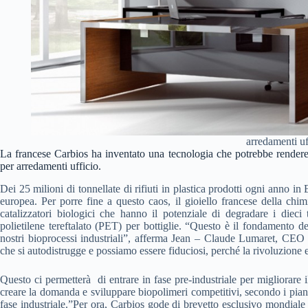
arredamenti uf
La francese Carbios ha inventato una tecnologia che potrebbe rendere 
per arredamenti ufficio.
Dei 25 milioni di tonnellate di rifiuti in plastica prodotti ogni anno 
europea. Per porre fine a questo caos, il gioiello francese della ch
catalizzatori biologici che hanno il potenziale di degradare i dieci 
polietilene tereftalato (PET) per bottiglie. “Questo è il fondamento de
nostri bioprocessi industriali”, afferma Jean – Claude Lumaret, CEO
che si autodistrugge e possiamo essere fiduciosi, perché la rivoluzione
Questo ci permetterà di entrare in fase pre-industriale per migliorare il 
creare la domanda e sviluppare biopolimeri competitivi, secondo i pia
fase industriale.”Per ora, Carbios gode di brevetto esclusivo mondial