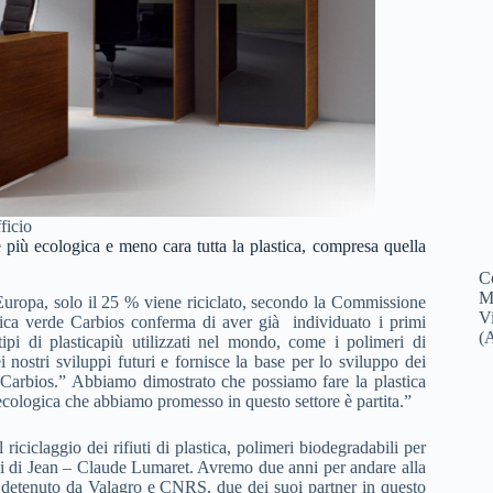
ficio
più ecologica e meno cara tutta la plastica, compresa quella
C
M
in Europa, solo il 25 % viene riciclato, secondo la Commissione
V
imica verde Carbios conferma di aver già individuato i primi
(
tipi di plasticapiù utilizzati nel mondo, come i polimeri di
i nostri sviluppi futuri e fornisce la base per lo sviluppo dei
 Carbios.” Abbiamo dimostrato che possiamo fare la plastica
 ecologica che abbiamo promesso in questo settore è partita.”
riciclaggio dei rifiuti di plastica, polimeri biodegradabili per
ni di Jean – Claude Lumaret. Avremo due anni per andare alla
e detenuto da Valagro e CNRS, due dei suoi partner in questo