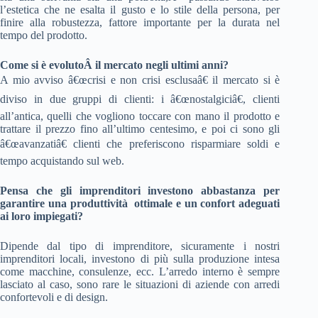
l’estetica che ne esalta il gusto e lo stile della persona, per
finire alla robustezza, fattore importante per la durata nel
tempo del prodotto.
Come si è evolutoÂ il mercato negli ultimi anni?
A mio avviso â€œcrisi e non crisi esclusaâ€ il mercato si è
diviso in due gruppi di clienti: i â€œnostalgiciâ€, clienti
all’antica, quelli che vogliono toccare con mano il prodotto e
trattare il prezzo fino all’ultimo centesimo, e poi ci sono gli
â€œavanzatiâ€ clienti che preferiscono risparmiare soldi e
tempo acquistando sul web.
Pensa che gli imprenditori investono abbastanza per
garantire una produttività ottimale e un confort adeguati
ai loro impiegati?
Dipende dal tipo di imprenditore, sicuramente i nostri
imprenditori locali, investono di più sulla produzione intesa
come macchine, consulenze, ecc. L’arredo interno è sempre
lasciato al caso, sono rare le situazioni di aziende con arredi
confortevoli e di design.