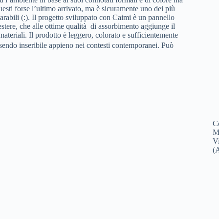
questi forse l’ultimo arrivato, ma è sicuramente uno dei più
parabili (:). Il progetto sviluppato con Caimi è un pannello
iestere, che alle ottime qualità di assorbimento aggiunge il
materiali. Il prodotto è leggero, colorato e sufficientemente
ssendo inseribile appieno nei contesti contemporanei. Può
C
M
V
(