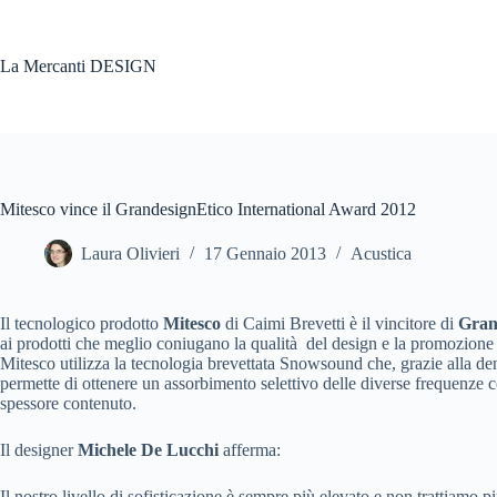
Salta
al
contenuto
La Mercanti DESIGN
Mitesco vince il GrandesignEtico International Award 2012
Laura Olivieri
17 Gennaio 2013
Acustica
Il tecnologico prodotto
Mitesco
di Caimi Brevetti è il vincitore di
Gran
ai prodotti che meglio coniugano la qualità del design e la promozione
Mitesco utilizza la tecnologia brevettata Snowsound che, grazie alla den
permette di ottenere un assorbimento selettivo delle diverse frequenze c
spessore contenuto.
Il designer
Michele De Lucchi
afferma:
Il nostro livello di sofisticazione è sempre più elevato e non trattiamo p