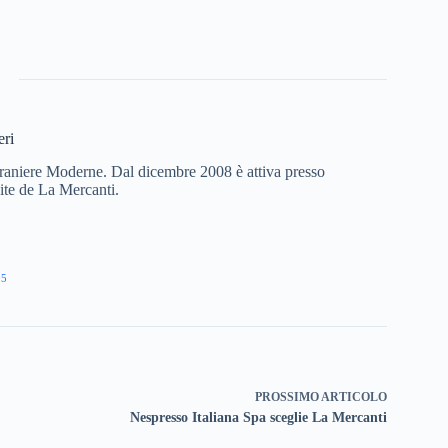
eri
Straniere Moderne. Dal dicembre 2008 è attiva presso
ite de La Mercanti.
05
PROSSIMO
ARTICOLO
Nespresso Italiana Spa sceglie La Mercanti