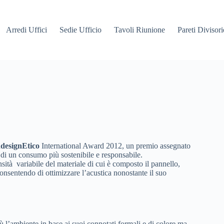
Arredi Uffici
Sedie Ufficio
Tavoli Riunione
Pareti Divisori
designEtico
International Award 2012, un premio assegnato
 di un consumo più sostenibile e responsabile.
sità variabile del materiale di cui è composto il pannello,
onsentendo di ottimizzare l’acustica nonostante il suo
iù l’ambiente in base ai suoi connotati formali e di colore ma