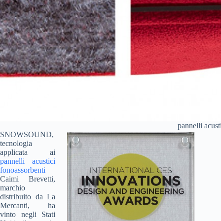
pannelli ac
SNOWSOUND,
tecnologia
applicata ai
pannelli acustici
fonoassorbenti
Caimi Brevetti,
marchio
distribuito da La
Mercanti, ha
vinto negli Stati