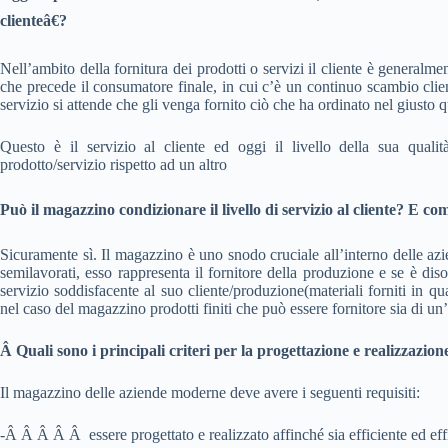
clienteâ€?
Nell’ambito della fornitura dei prodotti o servizi il cliente è generalm
che precede il consumatore finale, in cui c’è un continuo scambio clie
servizio si attende che gli venga fornito ciò che ha ordinato nel giusto q
Questo è il servizio al cliente ed oggi il livello della sua qual
prodotto/servizio rispetto ad un altro
Può il magazzino condizionare il livello di servizio al cliente? E co
Sicuramente sì. Il magazzino è uno snodo cruciale all’interno delle a
semilavorati, esso rappresenta il fornitore della produzione e se è dis
servizio soddisfacente al suo cliente/produzione(materiali forniti in q
nel caso del magazzino prodotti finiti che può essere fornitore sia di un
Â
Quali sono i principali criteri per la progettazione e realizzaz
Il magazzino delle aziende moderne deve avere i seguenti requisiti:
-Â Â Â Â Â essere progettato e realizzato affinché sia efficiente ed eff