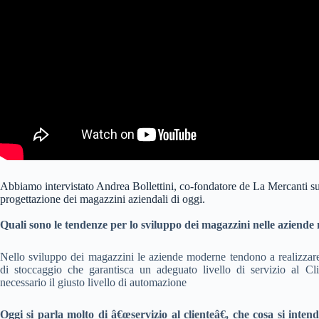
Abbiamo intervistato Andrea Bollettini, co-fondatore de La Mercanti su
progettazione dei magazzini aziendali di oggi.
Quali sono le tendenze per lo sviluppo dei magazzini nelle aziend
Nello sviluppo dei magazzini le aziende moderne tendono a realizzar
di stoccaggio che garantisca un adeguato livello di servizio al Cl
necessario il giusto livello di automazione
Oggi si parla molto di â€œservizio al clienteâ€, che cosa si inten