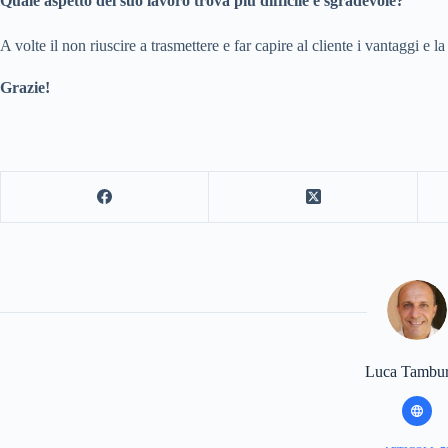
Quale aspetto del suo lavoro trova più difficile e sgradevole?
A volte il non riuscire a trasmettere e far capire al cliente i vantaggi e 
Grazie!
Luca Tambur