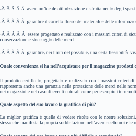
-Â Â Â Â Â avere un’ideale ottimizzazione e sfruttamento degli spazi
-Â Â Â Â Â garantire il corretto flusso dei materiali e delle informazio
-Â Â Â Â Â essere progettato e realizzato con i massimi criteri di sicur
conservazione e stoccaggio delle merci
-Â Â Â Â Â garantire, nei limiti del possibile, una certa flessibilità vi
Quale convenienza si ha nell’acquistare per il magazzino prodotti ce
Il prodotto certificato, progettato e realizzato con i massimi criteri d
rappresenta anche una garanzia nella protezione delle merci nelle nor
nei magazzini e nel caso di eventi naturali come per esempio i terremoti
Quale aspetto del suo lavoro la gratifica di più?
La miglior gratifica è quella di vedere risolte con le nostre soluzioni
stesso che manifesta la propria soddisfazione nell’avere scelto noi e le 