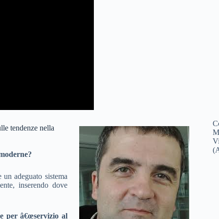
C
lle tendenze nella
M
V
(
e moderne?
e un adeguato sistema
iente, inserendo dove
de per â€œservizio al