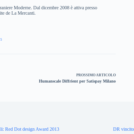
Straniere Moderne. Dal dicembre 2008 è attiva presso
ite de La Mercanti.
05
PROSSIMO
ARTICOLO
Humanscale Diffrient per Satispay Milano
li: Red Dot design Award 2013
DR vincit