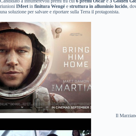
Candidato a innumerevoli premi tra cui
6 premi Oscar
e
3 Golden Gl
riunioni
IMeet
in
finitura Wengé
e
struttura in alluminio lucido
, do
una soluzione per salvare e riportare sulla Terra il protagonista.
Il Marzian