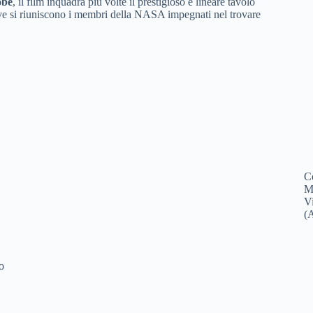
obe
, il film inquadra più volte il prestigioso e lineare tavolo
ve si riuniscono i membri della NASA impegnati nel trovare
C
M
V
(
o