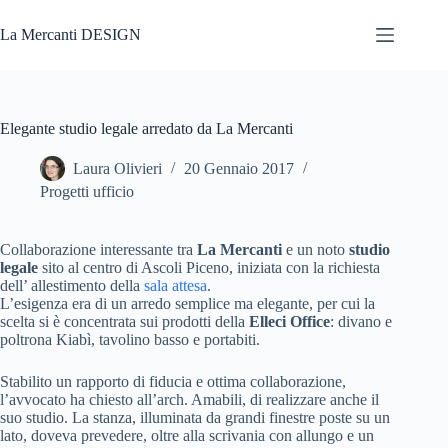
Salta
al
La Mercanti DESIGN
contenuto
Elegante studio legale arredato da La Mercanti
Laura Olivieri
20 Gennaio 2017
Progetti ufficio
Collaborazione interessante tra
La Mercanti
e un noto
studio
legale
sito al centro di Ascoli Piceno, iniziata con la richiesta
dell’ allestimento della
sala attesa
.
L’esigenza era di un arredo semplice ma elegante, per cui la
scelta si è concentrata sui prodotti della
Elleci Office
: divano e
poltrona Kiabì, tavolino basso e portabiti.
Stabilito un rapporto di fiducia e ottima collaborazione,
l’avvocato ha chiesto all’arch. Amabili, di realizzare anche il
suo studio. La stanza, illuminata da grandi finestre poste su un
lato, doveva prevedere, oltre alla scrivania con allungo e un