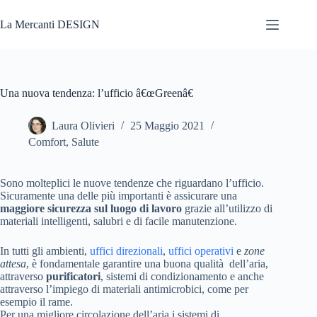
Salta
al
La Mercanti DESIGN
contenuto
Una nuova tendenza: l’ufficio â€œGreenâ€
Laura Olivieri
25 Maggio 2021
Comfort
,
Salute
Sono molteplici le nuove tendenze che riguardano l’ufficio.
Sicuramente una delle più importanti è assicurare una
maggiore sicurezza sul luogo di lavoro
grazie all’utilizzo di
materiali intelligenti, salubri e di facile manutenzione.
In tutti gli ambienti,
uffici direzionali
,
uffici operativi
e
zone
attesa
, è fondamentale garantire una buona qualità dell’aria,
attraverso
purificatori
, sistemi di condizionamento e anche
attraverso l’impiego di materiali antimicrobici, come per
esempio il rame.
Per una migliore circolazione dell’aria i sistemi di