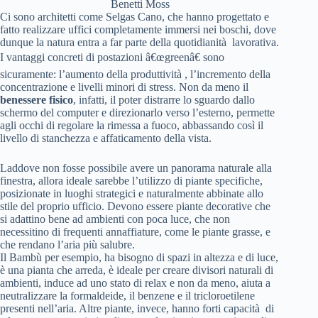
Benetti Moss
Ci sono architetti come Selgas Cano, che hanno progettato e
fatto realizzare uffici completamente immersi nei boschi, dove
dunque la natura entra a far parte della quotidianità lavorativa.
I vantaggi concreti di postazioni â€œgreenâ€ sono
sicuramente: l’aumento della produttività , l’incremento della
concentrazione e livelli minori di stress. Non da meno il
benessere fisico
, infatti, il poter distrarre lo sguardo dallo
schermo del computer e direzionarlo verso l’esterno, permette
agli occhi di regolare la rimessa a fuoco, abbassando così il
livello di stanchezza e affaticamento della vista.
Laddove non fosse possibile avere un panorama naturale alla
finestra, allora ideale sarebbe l’utilizzo di piante specifiche,
posizionate in luoghi strategici e naturalmente abbinate allo
stile del proprio ufficio. Devono essere piante decorative che
si adattino bene ad ambienti con poca luce, che non
necessitino di frequenti annaffiature, come le piante grasse, e
che rendano l’aria più salubre.
Il Bambù per esempio, ha bisogno di spazi in altezza e di luce,
è una pianta che arreda, è ideale per creare divisori naturali di
ambienti, induce ad uno stato di relax e non da meno, aiuta a
neutralizzare la formaldeide, il benzene e il tricloroetilene
presenti nell’aria. Altre piante, invece, hanno forti capacità di