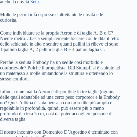
anche la novità
Setu
.
Molte le peculiarità espresse e altrettante le novità e le
curiosità.
Come individuare se la propria Aeron è di taglia A, B o C?
Niente metro…basta semplicemente toccare con le dita il retro
dello schienale in alto e sentire quanti pallini in rilievo ci sono:
1 pallino taglia A; 2 pallini taglia B e 3 pallini taglia C.
Perchè la seduta Embody ha un sedile così morbido e
confortevole? Poichè il progettista, Bill Stumpf, si è ispirato ad
un materasso a molle imitandone la struttura e ottenendo lo
stesso comfort.
Infine, come mai la Aeron è disponibile in tre taglie (ognuna
delle quali adattabile ad una certo peso corporeo) e la Embody
no? Quest’ultima è stata pensata con un sedile più ampio e
regolabile in profondità, quindi può essere più o meno
profondo di circa 5 cm, così da poter accogliere persone di
diversa taglia.
Il nostro incontro con Domenico D’Agostino è terminato con