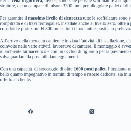
Per la
cella frigorifera
, invece, sono state pensate scaffalature a singolo
strutture, e con campate di misura 3300 mm, per alloggiare pallet di di
Per garantire il
massimo livello di sicurezza
tutte le scaffalature sono st
rompitratta e di travi fermapallet, installate anche al livello zero, oltre a
corridoio e protezioni H 800mm su tutti i montanti esposti lato prelievo/
All’arrivo della merce in cantiere è iniziata l’attività di installazione, c
coinvolte nelle varie attività lavorative di cantiere. Il montaggio è avven
in ambiente farmaceutico e con un occhio di riguardo per la pavimentazio
salvaguardare da possibili danneggiamenti.
Con una capacità di stoccaggio di oltre
1600 posti pallet
, l’impianto r
bello quanto impegnativo in termini di tempo e risorse dedicate, sia in uf
offerto al cliente.