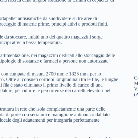
portapallet antisismiche da suddividere su tre aree di
aggio di materie prime, principi attivi e prodotti finiti.
le da stoccare, infatti uno dei quattro magazzini sorge
incipi attivi a bassa temperatura.
partimentazione, nei magazzini dedicati allo stoccaggio delle
 tipologie di sostanze e farmaci a persone non autorizzate.
rra, con campate di misura 2700 mm e 1825 mm, per lo
C
o. Oltre ai consueti corridoi longitudinali tra le file, le lunghe
M
i fila è stato eliminato il primo livello di carico di una
V
lature, per ridurre le percorrenze dei carrelli elevatori nel
(
 struttura in rete che isola completamente una parte delle
ata di porte con serratura e maniglione antipanico dal lato
 locale degli adattamenti per integrarla perfettamente