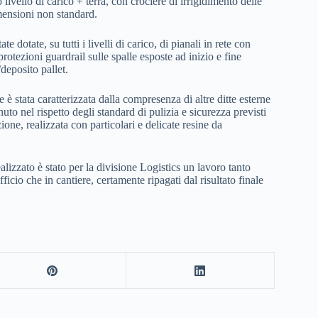
 livello di carico + terra, con crociere di irrigidimento delle
mensioni non standard.
ate dotate, su tutti i livelli di carico, di pianali in rete con
 protezioni guardrail sulle spalle esposte ad inizio e fine
deposito pallet.
he è stata caratterizzata dalla compresenza di altre ditte esterne
uto nel rispetto degli standard di pulizia e sicurezza previsti
ne, realizzata con particolari e delicate resine da
ealizzato è stato per la divisione Logistics un lavoro tanto
ficio che in cantiere, certamente ripagati dal risultato finale