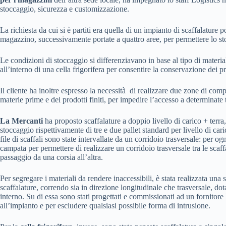
stoccaggio, sicurezza e customizzazione.
La richiesta da cui si è partiti era quella di un impianto di scaffalature 
magazzino, successivamente portate a quattro aree, per permettere lo stocc
Le condizioni di stoccaggio si differenziavano in base al tipo di materia
all’interno di una cella frigorifera per consentire la conservazione dei pr
Il cliente ha inoltre espresso la necessità di realizzare due zone di com
materie prime e dei prodotti finiti, per impedire l’accesso a determinate
La Mercanti
ha proposto scaffalature a doppio livello di carico + te
stoccaggio rispettivamente di tre e due pallet standard per livello di caric
file di scaffali sono state intervallate da un corridoio trasversale: per ogn
campata per permettere di realizzare un corridoio trasversale tra le scaffa
passaggio da una corsia all’altra.
Per segregare i materiali da rendere inaccessibili, è stata realizzata una
scaffalature, correndo sia in direzione longitudinale che trasversale, dot
interno. Su di essa sono stati progettati e commissionati ad un fornitore
all’impianto e per escludere qualsiasi possibile forma di intrusione.