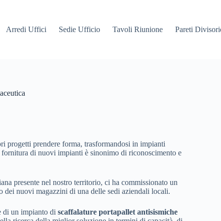
Arredi Uffici
Sedie Ufficio
Tavoli Riunione
Pareti Divisori
maceutica
ri progetti prendere forma, trasformandosi in impianti
la fornitura di nuovi impianti è sinonimo di riconoscimento e
iana presente nel nostro territorio, ci ha commissionato un
o dei nuovi magazzini di una delle sedi aziendali locali.
e di un impianto di
scaffalature portapallet antisismiche
ella ricerca della miglior soluzione in termini di capacità di