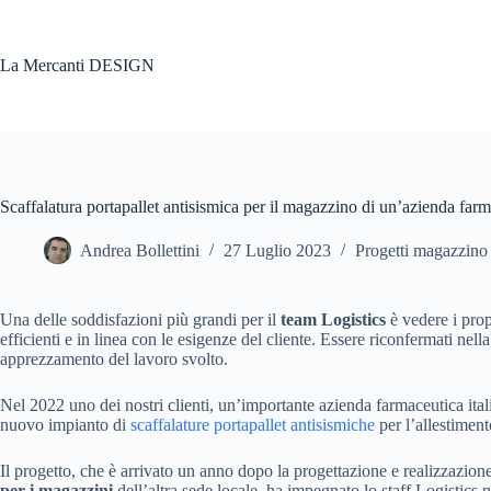
Salta
al
contenuto
La Mercanti DESIGN
Scaffalatura portapallet antisismica per il magazzino di un’azienda far
Andrea Bollettini
27 Luglio 2023
Progetti magazzino
Una delle soddisfazioni più grandi per il
team Logistics
è vedere i prop
efficienti e in linea con le esigenze del cliente. Essere riconfermati nel
apprezzamento del lavoro svolto.
Nel 2022 uno dei nostri clienti, un’importante azienda farmaceutica ital
nuovo impianto di
scaffalature portapallet antisismiche
per l’allestiment
Il progetto, che è arrivato un anno dopo la progettazione e realizzazion
per i magazzini
dell’altra sede locale, ha impegnato lo staff Logistics n