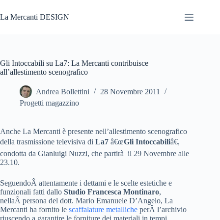
Salta
al
La Mercanti DESIGN
contenuto
Gli Intoccabili su La7: La Mercanti contribuisce
all’allestimento scenografico
Andrea Bollettini
28 Novembre 2011
Progetti magazzino
Anche La Mercanti è presente nell’allestimento scenografico
della trasmissione televisiva di
La7
â€œ
Gli Intoccabili
â€,
condotta da Gianluigi Nuzzi, che partirà il 29 Novembre alle
23.10.
SeguendoÂ attentamente i dettami e le scelte estetiche e
funzionali fatti dallo
Studio Francesca Montinaro
,
nellaÂ persona del dott. Mario Emanuele D’Angelo, La
Mercanti ha fornito le
scaffalature metalliche
perÂ l’archivio
riuscendo a garantire le forniture dei materiali in tempi